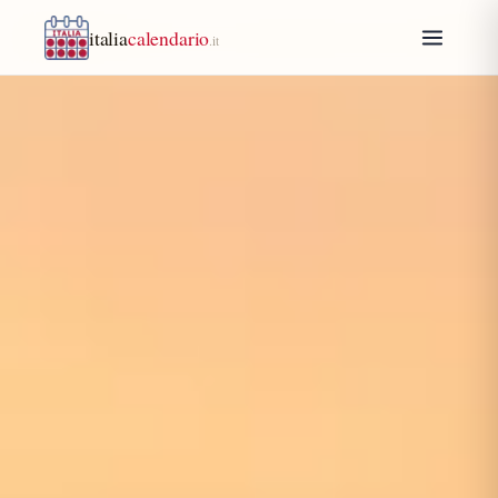
italia
calendario
.it