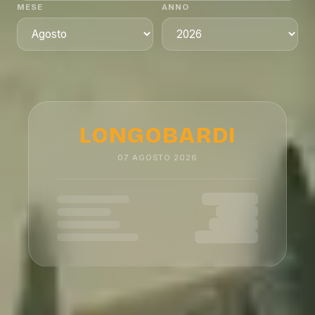
MESE
ANNO
LONGOBARDI
07
AGOSTO
2026