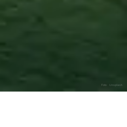
Foto · Unsplash
Longobardi
—
Agosto
2026
Caricamento…