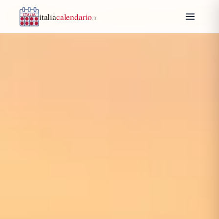
italia
calendario
.it