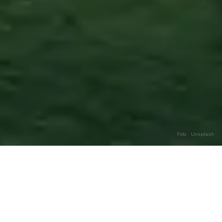
Foto · Unsplash
Liveri
—
Agosto
2026
Caricamento…
DATA
🌅 ALBA
🌇 TRAMONTO