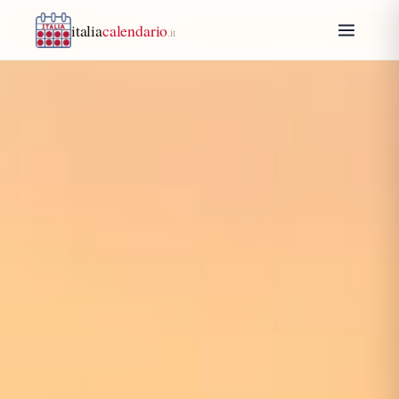
italia
calendario
.it