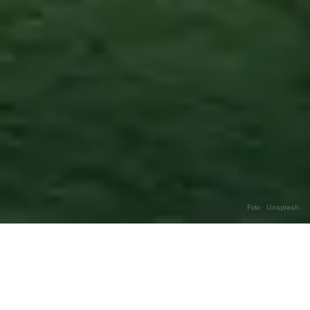
Foto · Unsplash
Gragnano
—
Agosto
2026
Caricamento…