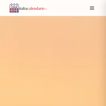
italia
calendario
.it