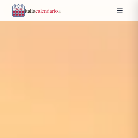
italia
calendario
.it