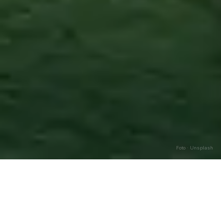
Foto · Unsplash
Galluccio
—
Agosto
2026
Caricamento…