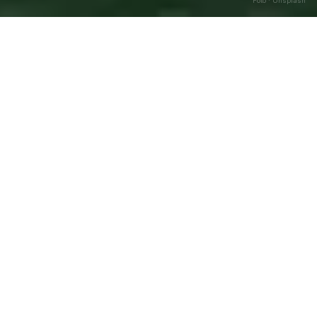
Foto · Unsplash
Francavilla Angitola
—
Agosto
Caricamento…
2026
DATA
🌅 ALBA
🌇 TRAMONTO