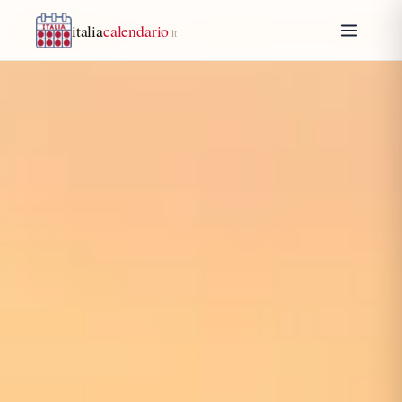
italia
calendario
.it