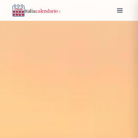
italia
calendario
.it