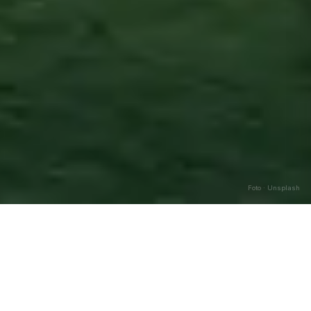
Foto · Unsplash
Flumeri
—
Agosto
2026
Caricamento…
DATA
🌅 ALBA
🌇 TRAMONTO