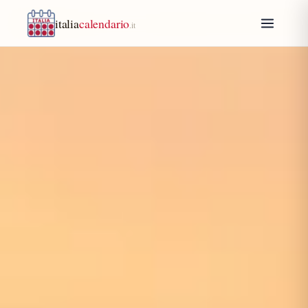
italia
calendario
.it