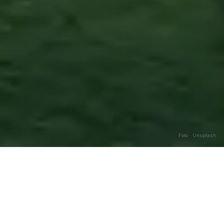
Foto · Unsplash
Filandari
—
Agosto
2026
Caricamento…
DATA
🌅 ALBA
🌇 TRAMONTO