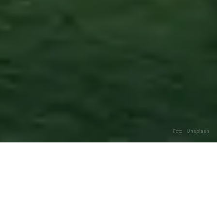
Foto · Unsplash
Cutro
—
Agosto
2026
Caricamento…
DATA
🌅 ALBA
🌇 TRAMONTO