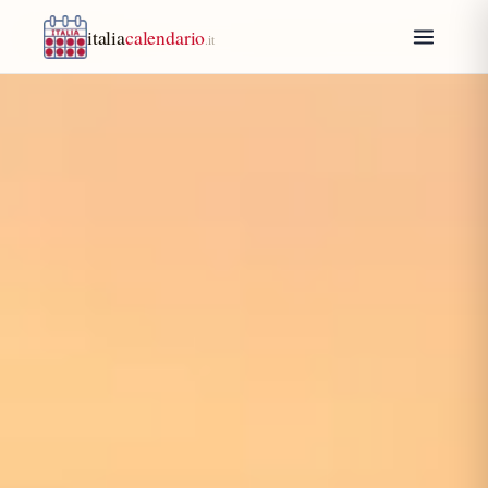
italia
calendario
.it