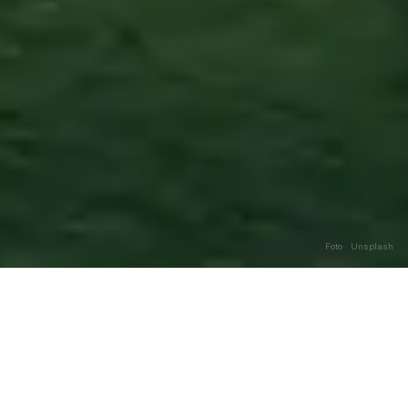
Foto · Unsplash
Civita
—
Agosto
2026
Caricamento…
DATA
🌅 ALBA
🌇 TRAMONTO