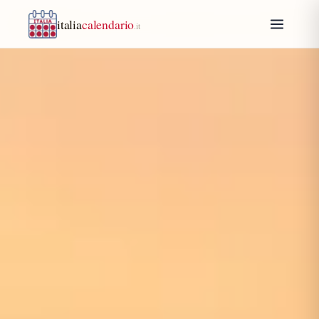
italia
calendario
.it