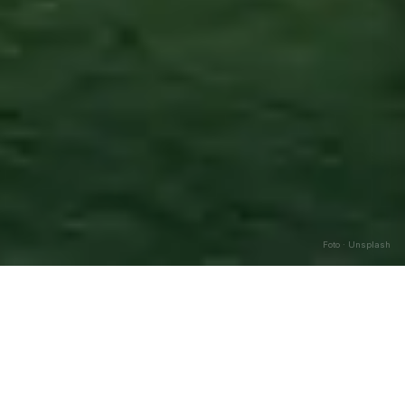
Foto · Unsplash
Cerva
—
Agosto
2026
Caricamento…
DATA
🌅 ALBA
🌇 TRAMONTO