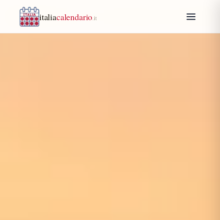
italia
calendario
.it