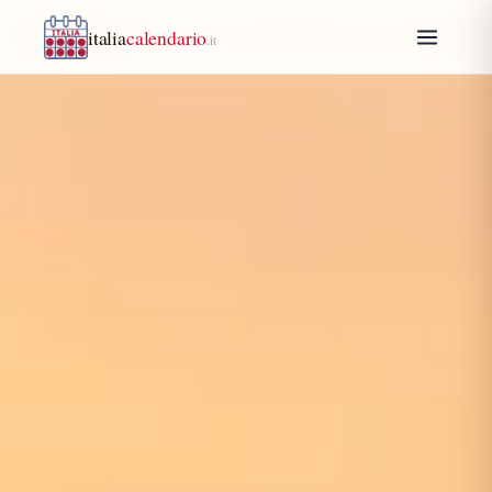
italia
calendario
.it