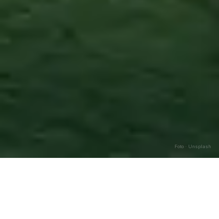
Foto · Unsplash
Candidoni
—
Agosto
2026
Caricamento…