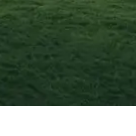
Baldissero d’Alba
—