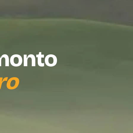
amonto
ro