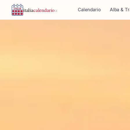
italia
calendario
Calendario
Alba & T
.it