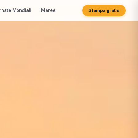
rnate Mondiali
Maree
Stampa gratis