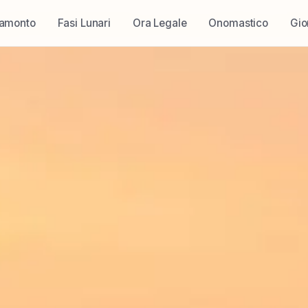
ramonto
Fasi Lunari
Ora Legale
Onomastico
Gio