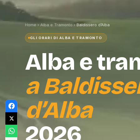
Home
›
Alba e Tramonto
›
Baldissero d’Alba
GLI ORARI DI ALBA E TRAMONTO
Alba e tr
a
Baldisse
d’Alba
2026