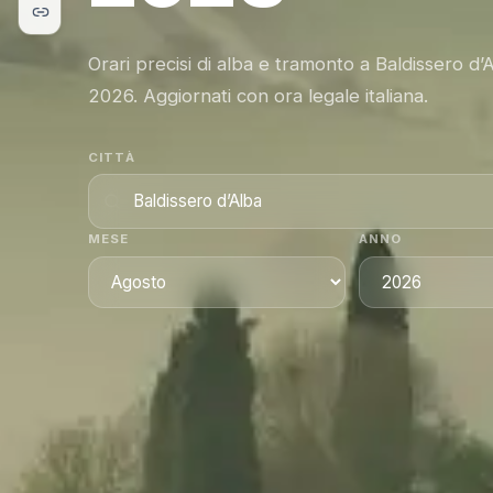
Orari precisi di alba e tramonto a Baldissero d’
2026. Aggiornati con ora legale italiana.
CITTÀ
MESE
ANNO