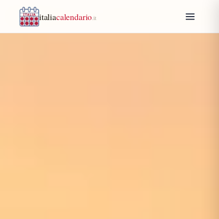
italia
calendario
.it