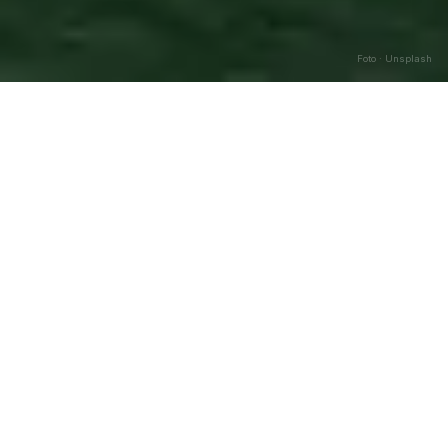
Foto · Unsplash
Bagnolo San Vito
—
Agosto
Caricamento…
2026
DATA
🌅 ALBA
🌇 TRAMONTO