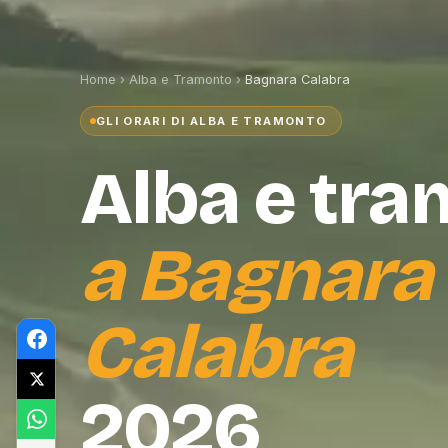
Home
›
Alba e Tramonto
›
Bagnara Calabra
GLI ORARI DI ALBA E TRAMONTO
Alba e tr
a
Bagnara
Calabra
2026