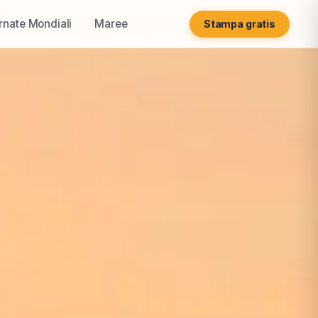
rnate Mondiali
Maree
Stampa gratis