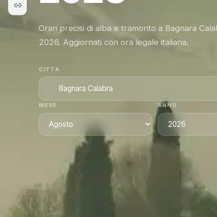
Orari precisi di alba e tramonto a Bagnara Cala
2026. Aggiornati con ora legale italiana.
CITTÀ
MESE
ANNO