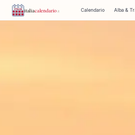
italia
calendario
Calendario
Alba & T
.it