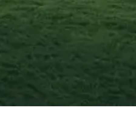
Bagnara Calabra
—