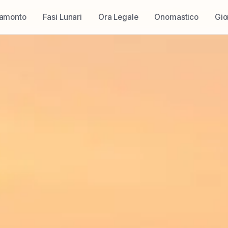
ramonto
Fasi Lunari
Ora Legale
Onomastico
Gio