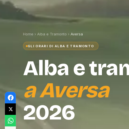
Home
›
Alba e Tramonto
›
Aversa
GLI ORARI DI ALBA E TRAMONTO
Alba e tr
a
Aversa
2026