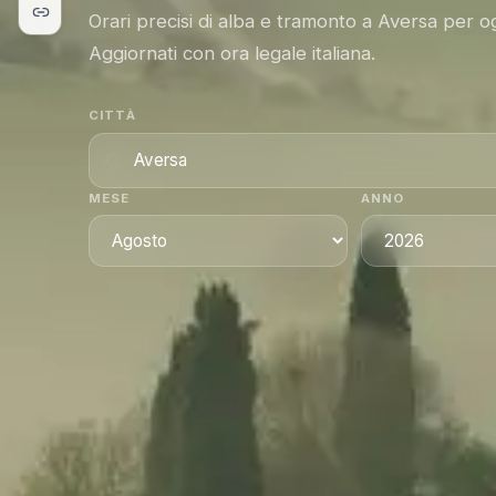
Orari precisi di alba e tramonto a Aversa per o
Aggiornati con ora legale italiana.
CITTÀ
MESE
ANNO