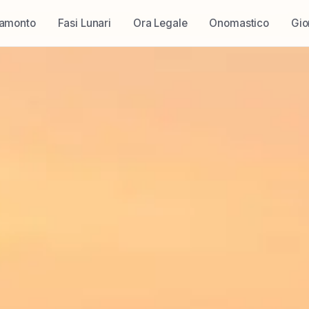
ramonto
Fasi Lunari
Ora Legale
Onomastico
Gio