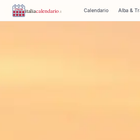
italia
calendario
Calendario
Alba & T
.it