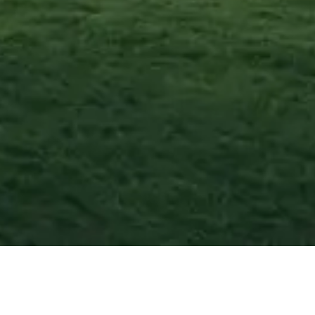
Aversa
—
Agosto
2