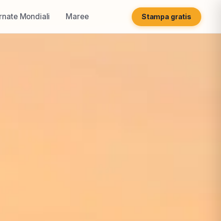
rnate Mondiali
Maree
Stampa gratis