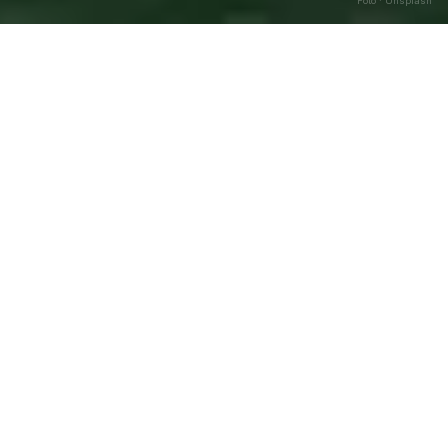
Foto · Unsplash
Auronzo di Cadore
—
Agosto
Caricamento…
2026
DATA
🌅 ALBA
🌇 TRAMONTO