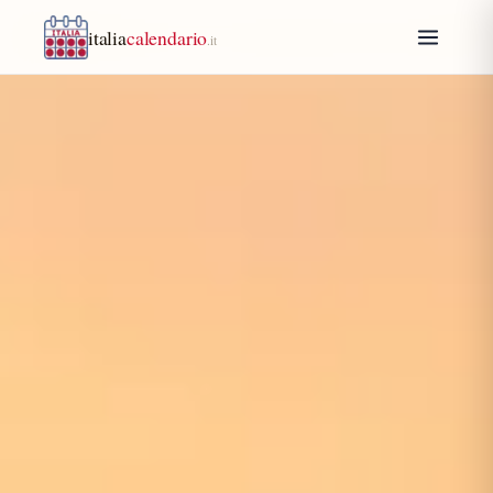
italia
calendario
.it