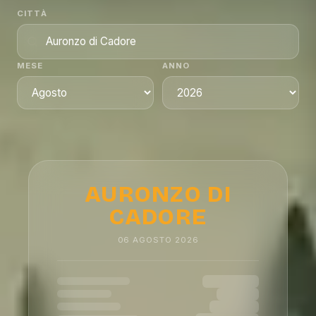
CITTÀ
MESE
ANNO
AURONZO DI
CADORE
06
AGOSTO
2026