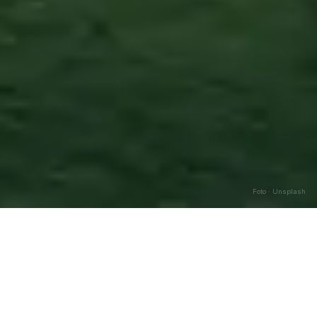
Foto · Unsplash
Auletta
—
Agosto
2026
Caricamento…
DATA
🌅 ALBA
🌇 TRAMONTO