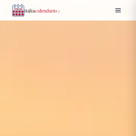
italia
calendario
.it