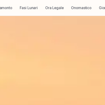
ramonto
Fasi Lunari
Ora Legale
Onomastico
Gio