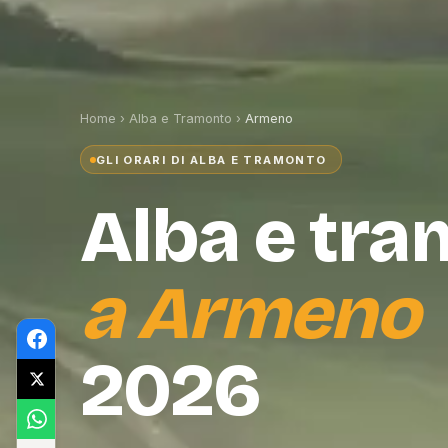
Home
›
Alba e Tramonto
›
Armeno
GLI ORARI DI ALBA E TRAMONTO
Alba e tr
a
Armeno
2026