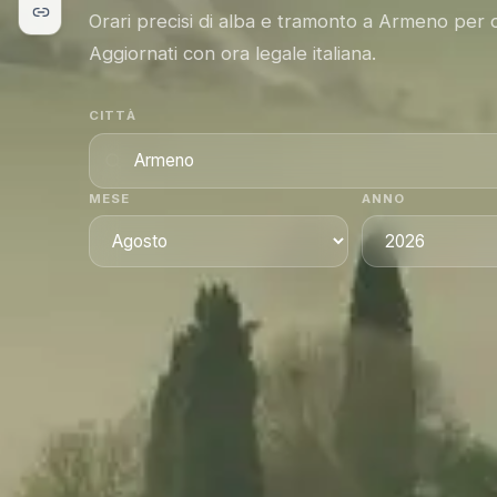
Orari precisi di alba e tramonto a Armeno per 
Aggiornati con ora legale italiana.
CITTÀ
MESE
ANNO