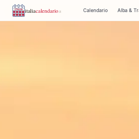
italia
calendario
Calendario
Alba & T
.it