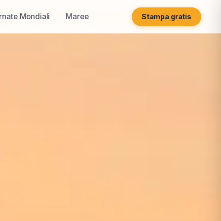
rnate Mondiali
Maree
Stampa gratis