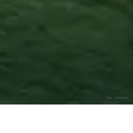
Foto · Unsplash
Arcidosso
—
Agosto
2026
Caricamento…