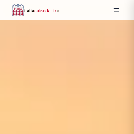
italia
calendario
.it