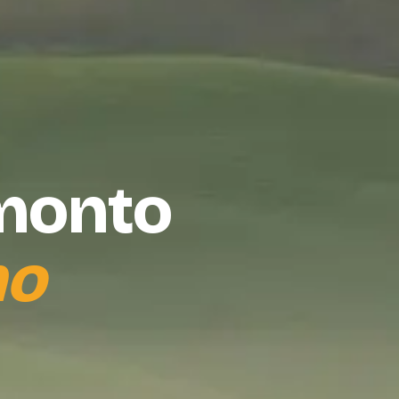
amonto
no