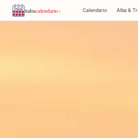
italia
calendario
Calendario
Alba & T
.it