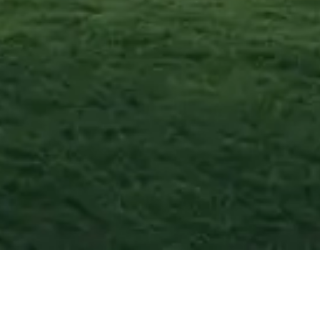
Aprigliano
—
Agost