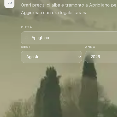
Orari precisi di alba e tramonto a Aprigliano p
Aggiornati con ora legale italiana.
CITTÀ
MESE
ANNO