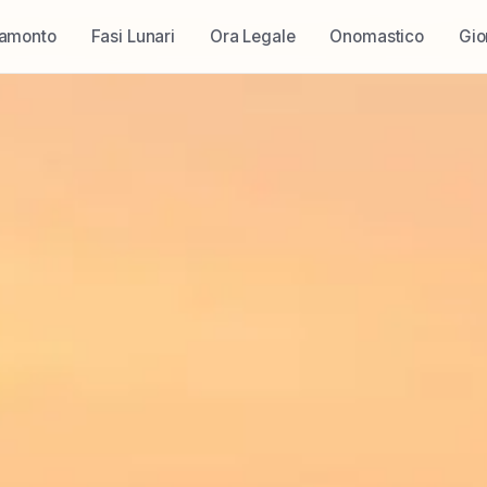
ramonto
Fasi Lunari
Ora Legale
Onomastico
Gio