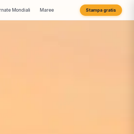
rnate Mondiali
Maree
Stampa gratis