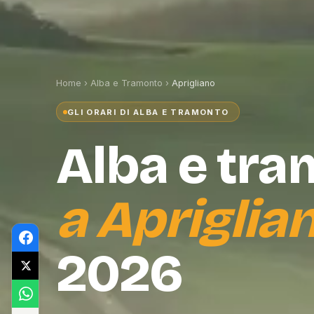
Home
›
Alba e Tramonto
›
Aprigliano
GLI ORARI DI ALBA E TRAMONTO
Alba e tr
a
Apriglia
2026