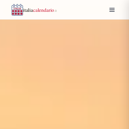
italia
calendario
.it