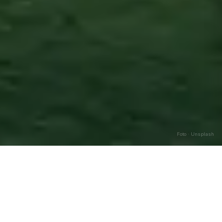
Foto · Unsplash
Apollosa
—
Agosto
2026
Caricamento…
DATA
🌅 ALBA
🌇 TRAMONTO