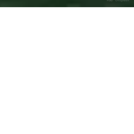
Foto · Unsplash
Antrona Schieranco
—
Agosto
Caricamento…
2026
DATA
🌅 ALBA
🌇 TRAMONTO