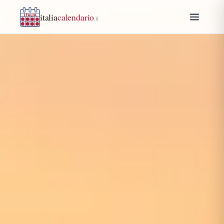
italia
calendario
.it