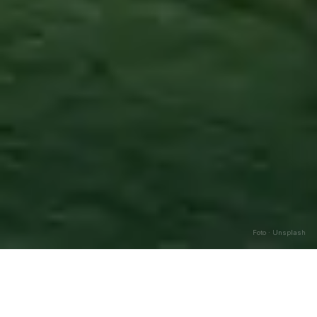
Foto · Unsplash
Angera
—
Agosto
2026
Caricamento…