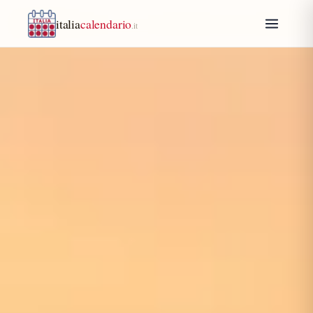
italia
calendario
.it