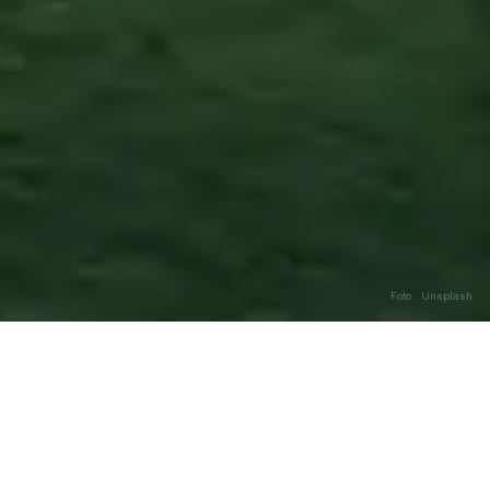
Foto · Unsplash
Andreis
—
Agosto
2026
Caricamento…
DATA
🌅 ALBA
🌇 TRAMONTO