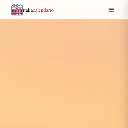
italia
calendario
.it