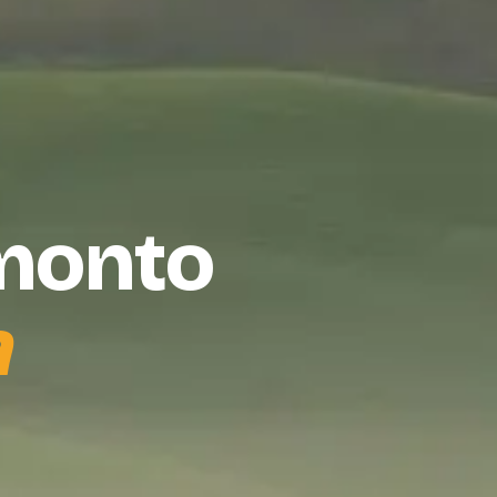
amonto
a