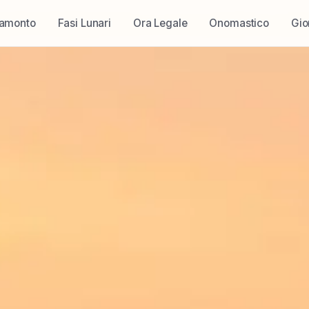
ramonto
Fasi Lunari
Ora Legale
Onomastico
Gio