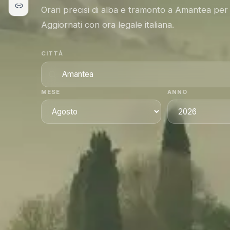
Orari precisi di alba e tramonto a Amantea per
Aggiornati con ora legale italiana.
CITTÀ
MESE
ANNO