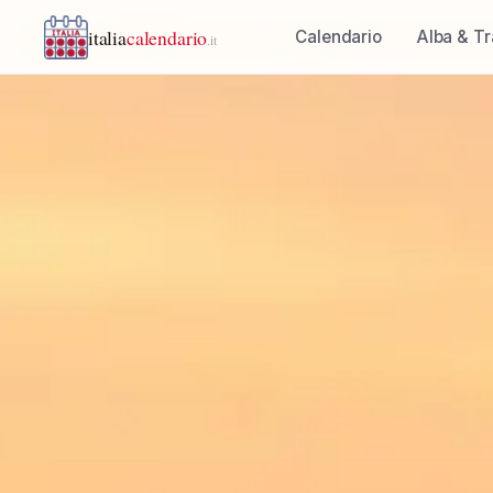
italia
calendario
Calendario
Alba & T
.it