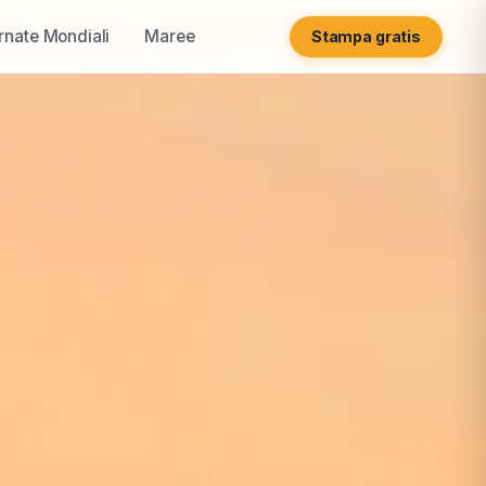
rnate Mondiali
Maree
Stampa gratis