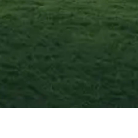
Amantea
—
Agosto