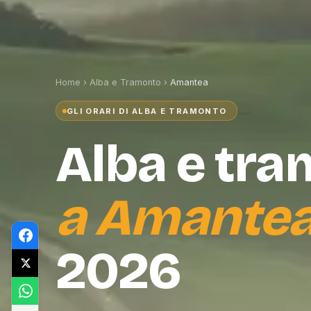
Home
›
Alba e Tramonto
›
Amantea
GLI ORARI DI ALBA E TRAMONTO
Alba e tr
a
Amante
2026