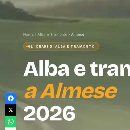
Home
›
Alba e Tramonto
›
Almese
GLI ORARI DI ALBA E TRAMONTO
Alba e tr
a
Almese
2026