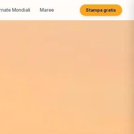
rnate Mondiali
Maree
Stampa gratis