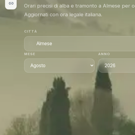
Orari precisi di alba e tramonto a Almese per o
Aggiornati con ora legale italiana.
CITTÀ
MESE
ANNO