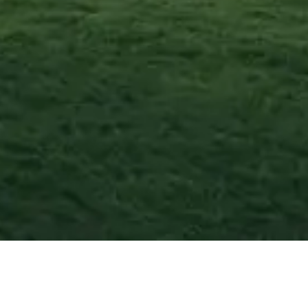
Almese
—
Agosto
2