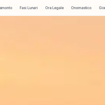
ramonto
Fasi Lunari
Ora Legale
Onomastico
Gio