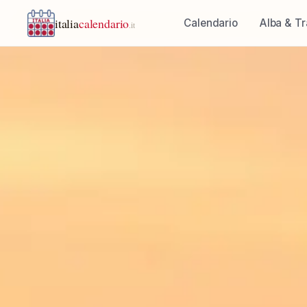
italia
calendario
Calendario
Alba & T
.it