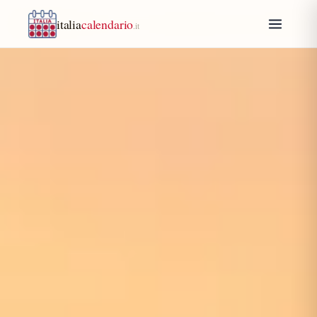
italia
calendario
.it