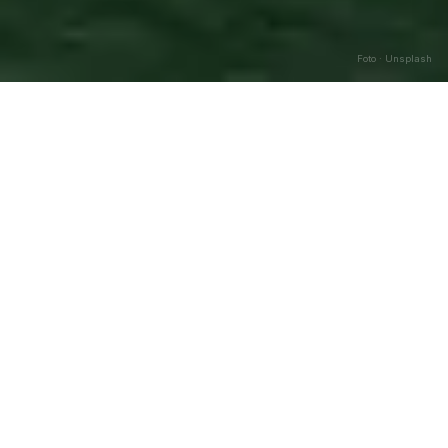
Foto · Unsplash
Almenno San Salvatore
—
Caricamento…
Agosto
2026
DATA
🌅 ALBA
🌇 TRAMONTO