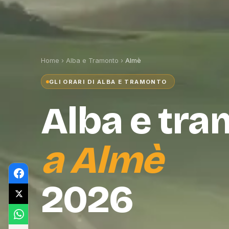
Home
›
Alba e Tramonto
›
Almè
GLI ORARI DI ALBA E TRAMONTO
Alba e tr
a
Almè
2026