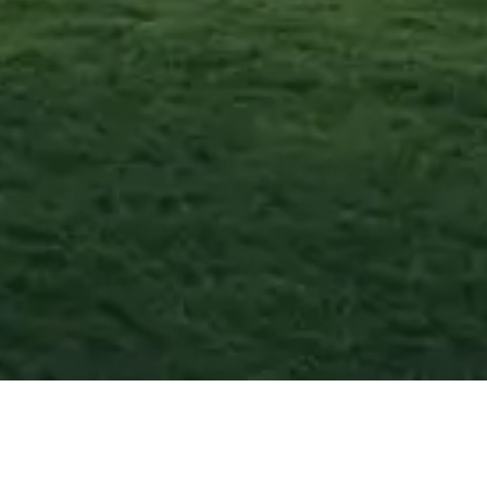
Almè
—
Agosto
202