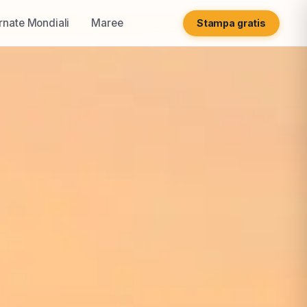
rnate Mondiali
Maree
Stampa gratis