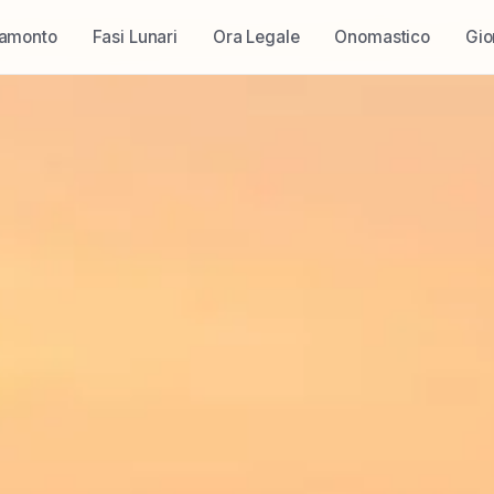
ramonto
Fasi Lunari
Ora Legale
Onomastico
Gio