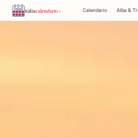
italia
calendario
Calendario
Alba & T
.it