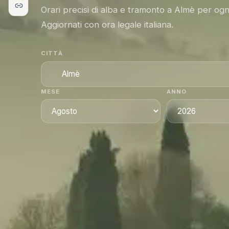
Orari precisi di alba e tramonto a Almè per ogn
Aggiornati con ora legale italiana.
CITTÀ
MESE
ANNO