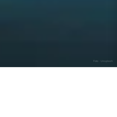
Foto · Unsplash
AGGIORNATO OGGI
Maree di Oggi a
Venezia
Le maree a
Venezia
,
Veneto
, sono influenzate dal
Mare Adriatico
. L'escursione di marea media è di circa
52
cm. Gli orari variano ogni giorno in base al ciclo