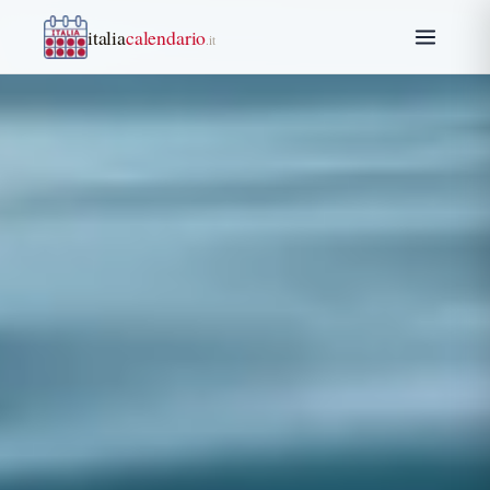
italia
calendario
.it