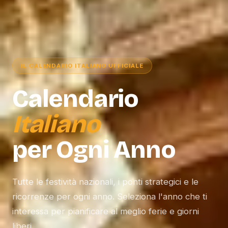
IL CALENDARIO ITALIANO UFFICIALE
Calendario
Italiano
per Ogni Anno
Tutte le festività nazionali, i ponti strategici e le
ricorrenze per ogni anno. Seleziona l'anno che ti
interessa per pianificare al meglio ferie e giorni
liberi.