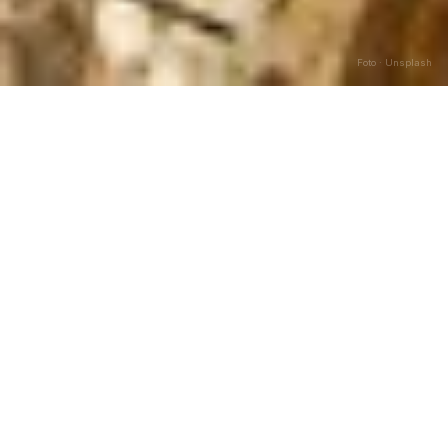
Foto · Unsplash
SCEGLI L'ANNO
Calendario per Anno
2024
BISESTILE
Pasqua:
31 marzo
254
giorni lavorativi
8
festività feriali
Vedi calendario
2024
→