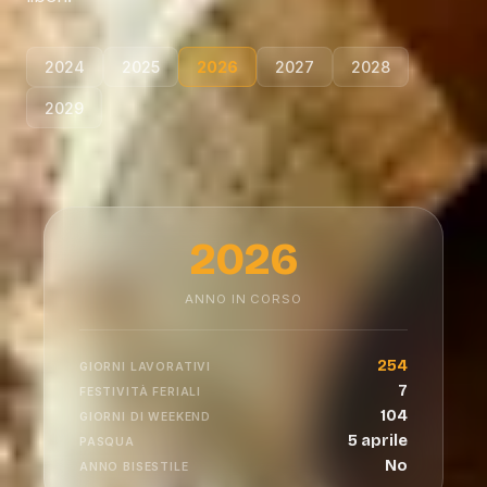
2024
2025
2026
2027
2028
2029
2026
ANNO IN CORSO
254
GIORNI LAVORATIVI
7
FESTIVITÀ FERIALI
104
GIORNI DI WEEKEND
5 aprile
PASQUA
No
ANNO BISESTILE