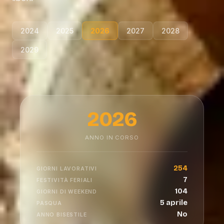
2024
2025
2026
2027
2028
2029
2026
ANNO IN CORSO
254
GIORNI LAVORATIVI
7
FESTIVITÀ FERIALI
104
GIORNI DI WEEKEND
5 aprile
PASQUA
No
ANNO BISESTILE