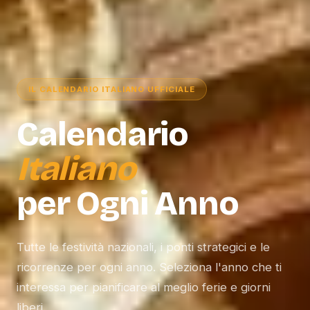
IL CALENDARIO ITALIANO UFFICIALE
Calendario
Italiano
per Ogni Anno
Tutte le festività nazionali, i ponti strategici e le
ricorrenze per ogni anno. Seleziona l'anno che ti
interessa per pianificare al meglio ferie e giorni
liberi.