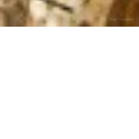
Foto · Unsplash
SCEGLI L'ANNO
Calendario per Anno
2024
BISESTILE
Pasqua:
31 marzo
254
giorni lavorativi
8
festività feriali
Vedi calendario
2024
→