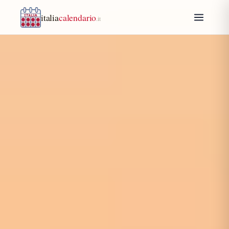
italia
calendario
.it